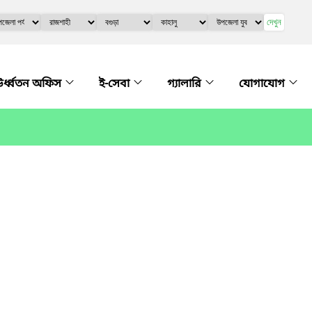
দেখুন
র্ধ্বতন অফিস
ই-সেবা
গ্যালারি
যোগাযোগ