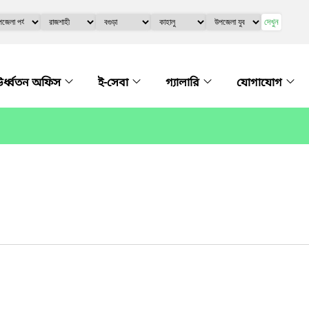
দেখুন
র্ধ্বতন অফিস
ই-সেবা
গ্যালারি
যোগাযোগ