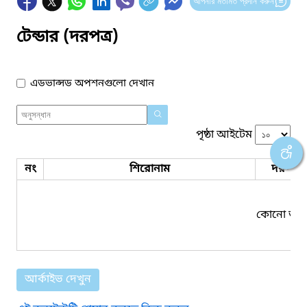
আপনার মতামত প্রদান করুন
টেন্ডার (দরপত্র)
এডভান্সড অপশনগুলো দেখান
পৃষ্ঠা আইটেম
নং
শিরোনাম
দরপত্র 
কোনো তথ্য
আর্কাইভ দেখুন